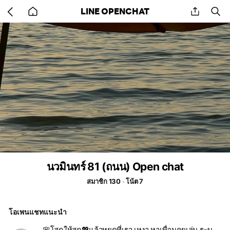
Go
share
se
LINE OPENCHAT
back
to
home
นวมินทร์ 81 (ถนน) Open chat
สมาชิก 130
โน้ต 7
โอเพนแชทแนะนำ
🌸โสดให้สุด💖แล้วหยุดที่เรา เหงา หาเพื่อนคุยเล่น ระบาย ความรัก✨