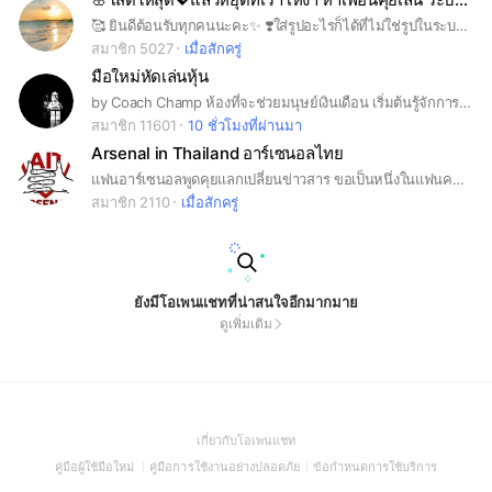
🥰 ยินดีต้อนรับทุกคนนะคะ✨ ❣️ใส่รูปอะไรก็ได้ที่ไม่ใช่รูปในระบบ❣️ 💓ชื่อที่ใส่อย่าเป็นช่องทางติดต่อน่ะ💓 😘กฎน้อย เพื่อนเยอะ😘 💕💕หาเพื่อน หาแฟน เฮฮา คลายเครียด อยากระบายเรายินดีรับฟัง เข้ามาคุยกันนะคะ❤️❤️
สมาชิก 5027
เมื่อสักครู่
มือใหม่หัดเล่นหุ้น
by Coach Champ ห้องที่จะช่วยมนุษย์เงินเดือน เริ่มต้นรู้จักการลงทุนหุ้นแบบง่ายๆครับ
สมาชิก 11601
10 ชั่วโมงที่ผ่านมา
Arsenal in Thailand อาร์เซนอลไทย
แฟนอาร์เซนอลพูดคุยแลกเปลี่ยนข่าวสาร ขอเป็นหนึ่งในแฟนคลับ อาร์เซนอล #arsenal #Arsenalinthailand #ArsenalThailand #Odegaard #Saka #Ozil #Henry #Havertz #อาร์ซนอล #อาร์เซนอลไทย #Gyokeres #Arteta #Premierleague
สมาชิก 2110
เมื่อสักครู่
ยังมีโอเพนแชทที่น่าสนใจอีกมากมาย
ดูเพิ่มเติม
(Open
เกี่ยวกับโอเพนแชท
in
(Open
(Open
(Open
คู่มือผู้ใช้มือใหม่
คู่มือการใช้งานอย่างปลอดภัย
ข้อกำหนดการใช้บริการ
a
in
in
in