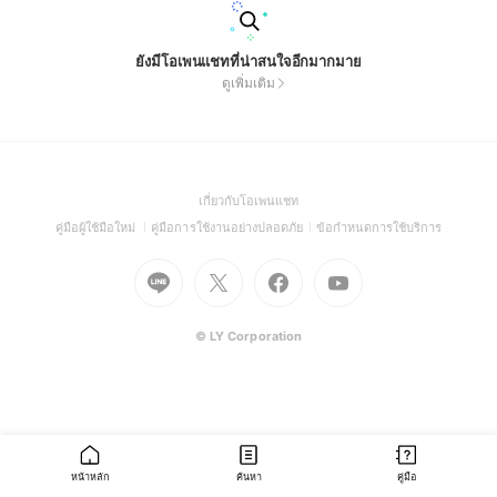
ยังมีโอเพนแชทที่น่าสนใจอีกมากมาย
ดูเพิ่มเติม
(Open
เกี่ยวกับโอเพนแชท
in
(Open
(Open
(Open
คู่มือผู้ใช้มือใหม่
คู่มือการใช้งานอย่างปลอดภัย
ข้อกำหนดการใช้บริการ
a
in
in
in
Go
Go
Go
new
Go
a
a
a
to
to
to
window)
to
new
new
new
Line
X
Facebook
Youtube
window)
window)
window)
(Open
(Open
(Open
(Open
© LY Corporation
in
in
in
in
a
a
a
a
new
new
new
new
window)
window)
window)
window)
หน้าหลัก
ค้นหา
คู่มือ