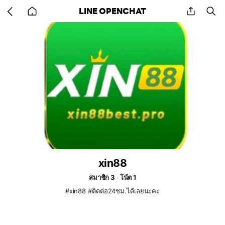
Go
share
se
LINE OPENCHAT
back
to
home
xin88
สมาชิก 3
โน้ต 1
#xin88 #ติดต่อ24ชม.ได้เลยนะคะ