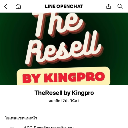
Go
share
se
LINE OPENCHAT
back
to
home
TheResell by Kingpro
สมาชิก 170
โน้ต 1
โอเพนแชทแนะนำ
AGC Reseller ราคาตัวแทน