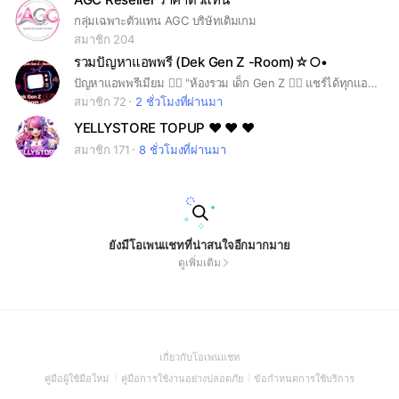
กลุ่มเฉพาะตัวแทน AGC บริษัทเติมเกม
สมาชิก 204
รวมปัญหาแอพพรี (Dek Gen Z -Room)☆○•
ปัญหาแอพพรีเมียม 😮‍💨 "ห้องรวม เด็ก Gen Z 😮‍💨 แชร์ได้ทุกแอป: Netflix, Spotify, YouTube, Disney+ มีปัญหา มารวมกันตรงนี้ 💸 ห้องนี้มีไว้แลกเปลี่ยน Pain Points เท่านั้น ใครแอบเนียนโดนบล็อกน้า 🙅‍♀️
สมาชิก 72
2 ชั่วโมงที่ผ่านมา
YELLYSTORE TOPUP ♥ ♥ ♥
สมาชิก 171
8 ชั่วโมงที่ผ่านมา
ยังมีโอเพนแชทที่น่าสนใจอีกมากมาย
ดูเพิ่มเติม
(Open
เกี่ยวกับโอเพนแชท
in
(Open
(Open
(Open
คู่มือผู้ใช้มือใหม่
คู่มือการใช้งานอย่างปลอดภัย
ข้อกำหนดการใช้บริการ
a
in
in
in