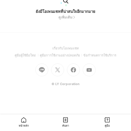
ยังมีโอเพนแชทที่น่าสนใจอีกมากมาย
ดูเพิ่มเติม
(Open
เกี่ยวกับโอเพนแชท
in
(Open
(Open
(Open
คู่มือผู้ใช้มือใหม่
คู่มือการใช้งานอย่างปลอดภัย
ข้อกำหนดการใช้บริการ
a
in
in
in
Go
Go
Go
new
Go
a
a
a
to
to
to
window)
to
new
new
new
Line
X
Facebook
Youtube
window)
window)
window)
(Open
(Open
(Open
(Open
© LY Corporation
in
in
in
in
a
a
a
a
new
new
new
new
window)
window)
window)
window)
หน้าหลัก
ค้นหา
คู่มือ