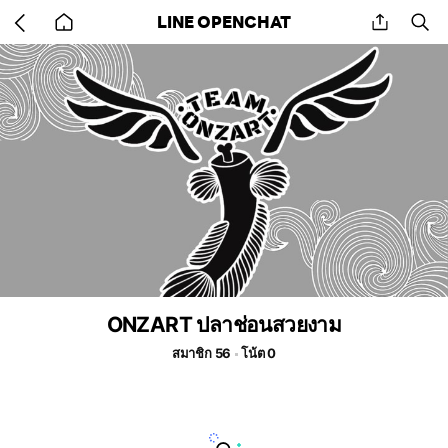
Go
share
se
LINE OPENCHAT
back
to
home
ONZART ปลาช่อนสวยงาม
สมาชิก 56
โน้ต 0