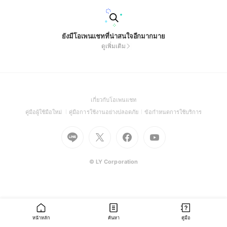
ยังมีโอเพนแชทที่น่าสนใจอีกมากมาย
ดูเพิ่มเติม
(Open
เกี่ยวกับโอเพนแชท
in
(Open
(Open
(Open
คู่มือผู้ใช้มือใหม่
คู่มือการใช้งานอย่างปลอดภัย
ข้อกำหนดการใช้บริการ
a
in
in
in
Go
Go
Go
new
Go
a
a
a
to
to
to
window)
to
new
new
new
Line
X
Facebook
Youtube
window)
window)
window)
(Open
(Open
(Open
(Open
© LY Corporation
in
in
in
in
a
a
a
a
new
new
new
new
window)
window)
window)
window)
หน้าหลัก
ค้นหา
คู่มือ