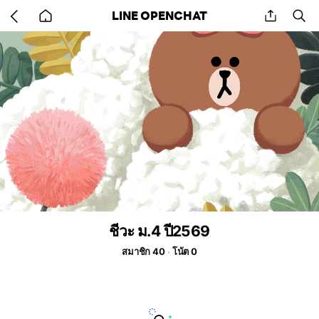
Go
share
se
LINE OPENCHAT
back
to
home
ชีวะ ม.4 ปี2569
สมาชิก 40
โน้ต 0