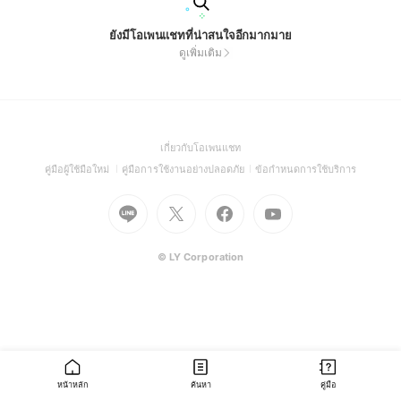
ยังมีโอเพนแชทที่น่าสนใจอีกมากมาย
ดูเพิ่มเติม
(Open
เกี่ยวกับโอเพนแชท
in
(Open
(Open
(Open
คู่มือผู้ใช้มือใหม่
คู่มือการใช้งานอย่างปลอดภัย
ข้อกำหนดการใช้บริการ
a
in
in
in
Go
Go
Go
new
Go
a
a
a
to
to
to
window)
to
new
new
new
Line
X
Facebook
Youtube
window)
window)
window)
(Open
(Open
(Open
(Open
© LY Corporation
in
in
in
in
a
a
a
a
new
new
new
new
window)
window)
window)
window)
หน้าหลัก
ค้นหา
คู่มือ