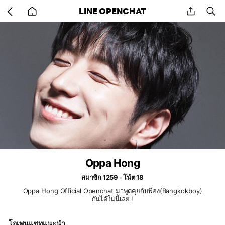
Go
share
se
LINE OPENCHAT
back
to
home
Oppa Hong
สมาชิก 1259
โน้ต 18
Oppa Hong Official Openchat มาพูดคุยกับพี่ฮง(Bangkokboy)
กันได้ในนี้เลย !
โอเพนแชทแนะนำ