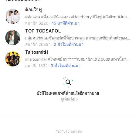
ด้อมใจฟู
#คัลแลน #พี่จอง #น้องแดน #Hateberry #ใจฟู #Cullen #Jung [บ้านแฟนคลับไม่ใช่ตัวจริง]
สมาชิก 6220
45 นาทีที่ผ่านมา
TOP TODSAPOL
กลุ่มคนรักและซัพพอร์ตพี่ท็อป ทศพล หมายสุข#ด้อมต้มเล้งของพี่ท็อป
สมาชิก 20354
2 ชั่วโมงที่ผ่านมา
TaitosmitH
#TaitosmitH #ไททศมิตร ****รับสมาชิกแค่2,000คนเท่านั้น**** แอดหงส์ดุมาก ระวังโดนกินตับ
สมาชิก 1532
3 ชั่วโมงที่ผ่านมา
ยังมีโอเพนแชทที่น่าสนใจอีกมากมาย
ดูเพิ่มเติม
(Open
เกี่ยวกับโอเพนแชท