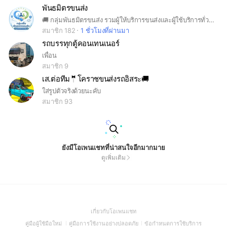
พันธมิตรขนส่ง
🚚 กลุ่มพันธมิตรขนส่ง รวมผู้ให้บริการขนส่งและผู้ใช้บริการทั่วไทย แลกเปลี่ยนงาน ช่วยเหลือกันด้วยความจริงใจ เน้นความซื่อสัตย์ รับผิดชอบ และความปลอดภัยของสินค้า 📦 สินค้าปลอดภัย เมื่อไว้วางใจใช้บริการพันธมิตรขนส่ง 🤝 เติบโตไปด้วยกัน บนพื้นฐานของความเชื่อใจ
สมาชิก 182
1 ชั่วโมงที่ผ่านมา
รถบรรทุกตู้คอนเทนเนอร์
เพื่อน
สมาชิก 9
เส.ต่อทีม🤵โคราชขนส่งรถอิสระ🚚
ใส่รูปตัวจริงด้วยนะคับ
สมาชิก 93
ยังมีโอเพนแชทที่น่าสนใจอีกมากมาย
ดูเพิ่มเติม
(Open
เกี่ยวกับโอเพนแชท
in
(Open
(Open
(Open
คู่มือผู้ใช้มือใหม่
คู่มือการใช้งานอย่างปลอดภัย
ข้อกำหนดการใช้บริการ