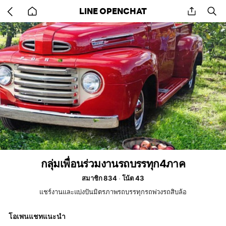
Go
share
se
LINE OPENCHAT
back
to
home
กลุ่มเพื่อนร่วมงานรถบรรทุก4ภาค
สมาชิก 834
โน้ต 43
แชร์งานและแบ่งปันมิตรภาพรถบรรทุกรถพ่วงรถสิบล้อ
โอเพนแชทแนะนำ