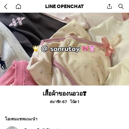
Go
share
se
LINE OPENCHAT
back
to
home
เสื้อผ้าของนอวอ❣️
สมาชิก 67
โน้ต 1
โอเพนแชทแนะนำ