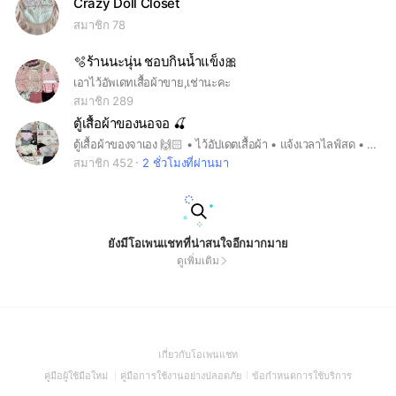
Crazy Doll Closet
สมาชิก 78
🫧ร้านนะนุ่น ชอบกินน้ำแข็ง🎀
เอาไว้อัพเดทเสื้อผ้าขาย,เช่านะคะ
สมาชิก 289
ตู้เสื้อผ้าของนอจอ 🍒
ตู้เสื้อผ้าของจาเอง 🙌🏻 • ไว้อัปเดตเสื้อผ้า • แจ้งเวลาไลฟ์สด • แจ้งเลขพัสดุ ยินดีต้อนรับทุกคนเลยค่า 🙇🏻‍♀️💖
สมาชิก 452
2 ชั่วโมงที่ผ่านมา
ยังมีโอเพนแชทที่น่าสนใจอีกมากมาย
ดูเพิ่มเติม
(Open
เกี่ยวกับโอเพนแชท
in
(Open
(Open
(Open
คู่มือผู้ใช้มือใหม่
คู่มือการใช้งานอย่างปลอดภัย
ข้อกำหนดการใช้บริการ
a
in
in
in