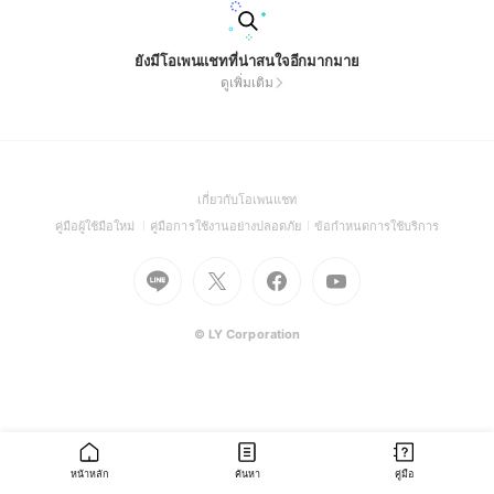
ยังมีโอเพนแชทที่น่าสนใจอีกมากมาย
ดูเพิ่มเติม
(Open
เกี่ยวกับโอเพนแชท
in
(Open
(Open
(Open
คู่มือผู้ใช้มือใหม่
คู่มือการใช้งานอย่างปลอดภัย
ข้อกำหนดการใช้บริการ
a
in
in
in
Go
Go
Go
new
Go
a
a
a
to
to
to
window)
to
new
new
new
Line
X
Facebook
Youtube
window)
window)
window)
(Open
(Open
(Open
(Open
© LY Corporation
in
in
in
in
a
a
a
a
new
new
new
new
window)
window)
window)
window)
หน้าหลัก
ค้นหา
คู่มือ