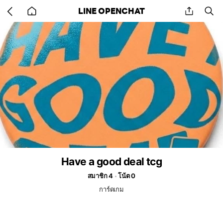
Go
share
se
LINE OPENCHAT
back
to
home
Have a good deal tcg
สมาชิก 4
โน้ต 0
การ์ดเกม