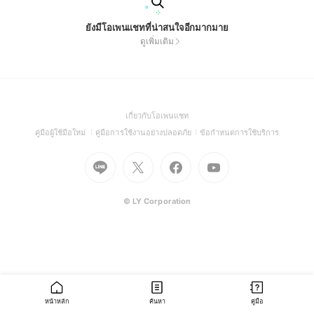
ยังมีโอเพนแชทที่น่าสนใจอีกมากมาย
ดูเพิ่มเติม
(Open
เกี่ยวกับโอเพนแชท
in
(Open
(Open
(Open
คู่มือผู้ใช้มือใหม่
คู่มือการใช้งานอย่างปลอดภัย
ข้อกำหนดการใช้บริการ
a
in
in
in
Go
Go
Go
new
Go
a
a
a
to
to
to
window)
to
new
new
new
Line
X
Facebook
Youtube
window)
window)
window)
(Open
(Open
(Open
(Open
© LY Corporation
in
in
in
in
a
a
a
a
new
new
new
new
window)
window)
window)
window)
หน้าหลัก
ค้นหา
คู่มือ