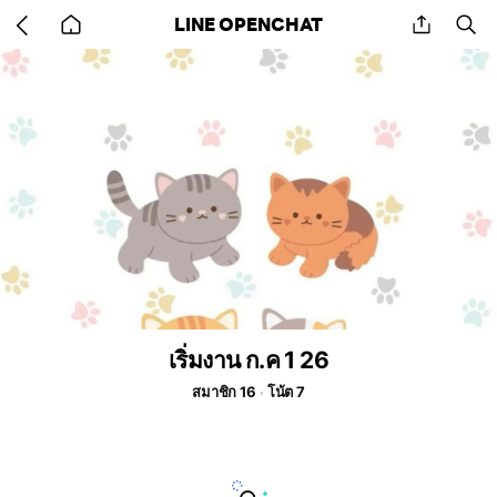
Go
share
se
LINE OPENCHAT
back
to
home
เริ่มงาน ก.ค 1 26
สมาชิก 16
โน้ต 7