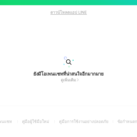
ดาวน์โหลดแอป LINE
ยังมีโอเพนแชทที่น่าสนใจอีกมากมาย
ดูเพิ่มเติม
(Open
(Open
(Open
อเพนแชท
คู่มือผู้ใช้มือใหม่
คู่มือการใช้งานอย่างปลอดภัย
ข้อกำหนดก
in
in
in
a
a
a