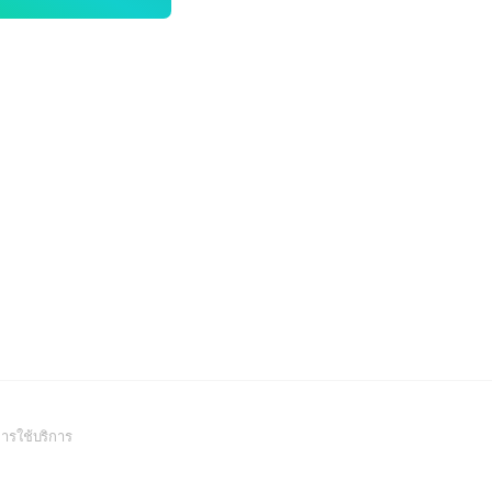
(Open
ารใช้บริการ
in
a