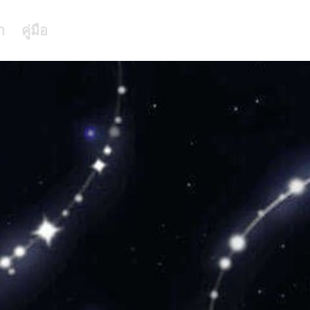
า
คู่มือ