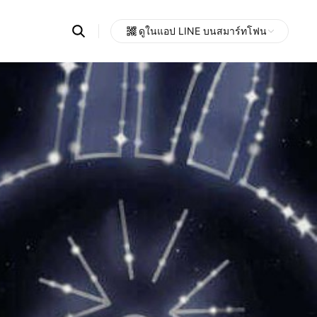
Search
ดูในแอป LINE บนสมาร์ทโฟน
OpenChats
Open
or
search
messages
area