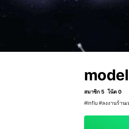
model
สมาชิก 5
โน้ต 0
#influ #ลงงานร้านเ