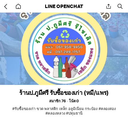
Go
share
se
LINE OPENCHAT
back
to
home
ร้านป.ภูมีศรี รับซื้อของเก่า (หมี/แพร)
สมาชิก 76
โน้ต 0
#รับซื้อของเก่า ขวด พลาสติก เหล็ก อลูมิเนียม กระป๋อง #คลองสอง
#คลองหลวง #ปทุมธานี