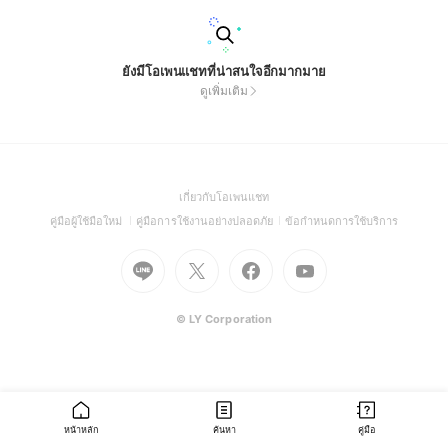
ยังมีโอเพนแชทที่น่าสนใจอีกมากมาย
ดูเพิ่มเติม
(Open
เกี่ยวกับโอเพนแชท
in
(Open
(Open
(Open
คู่มือผู้ใช้มือใหม่
คู่มือการใช้งานอย่างปลอดภัย
ข้อกำหนดการใช้บริการ
a
in
in
in
Go
Go
Go
new
Go
a
a
a
to
to
to
window)
to
new
new
new
Line
X
Facebook
Youtube
window)
window)
window)
(Open
(Open
(Open
(Open
© LY Corporation
in
in
in
in
a
a
a
a
new
new
new
new
window)
window)
window)
window)
หน้าหลัก
ค้นหา
คู่มือ