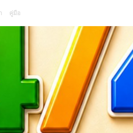
า
คู่มือ