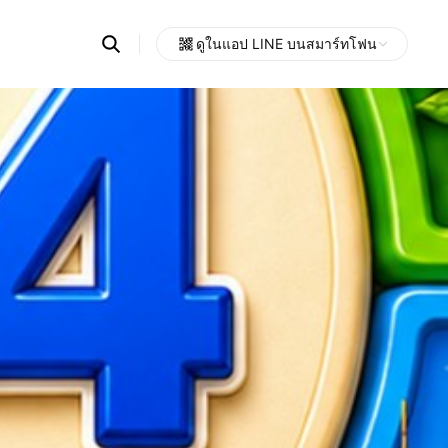
Search
ดูในแอป LINE บนสมาร์ทโฟน
OpenChats
Open
or
search
messages
area