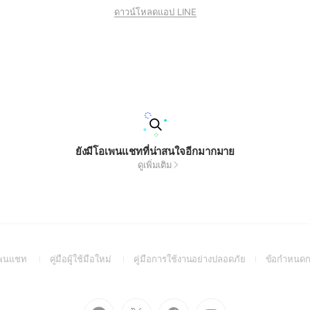
ดาวน์โหลดแอป LINE
ยังมีโอเพนแชทที่น่าสนใจอีกมากมาย
ดูเพิ่มเติม
(Open
(Open
(Open
อเพนแชท
คู่มือผู้ใช้มือใหม่
คู่มือการใช้งานอย่างปลอดภัย
ข้อกำหนดก
in
in
in
a
a
a
new
new
new
Go
Go
Go
Go