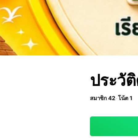
ประวัต
สมาชิก 42
โน้ต 1