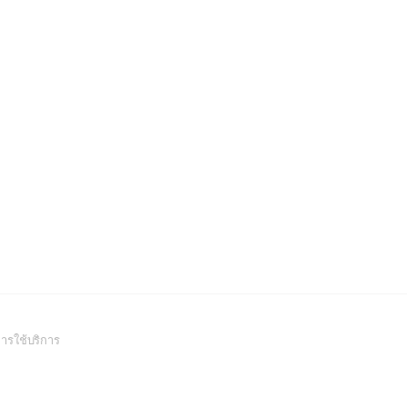
(Open
ารใช้บริการ
in
a
new