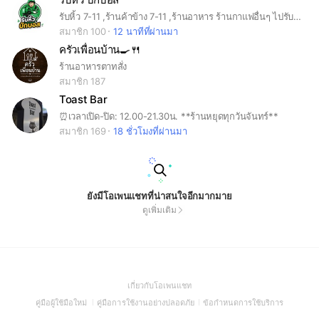
รับหิ้ว 7-11 ,ร้านค้าข้าง 7-11 ,ร้านอาหาร ร้านกาแฟอื่นๆ ไปรับได้หมดครับผม🙏🏻
สมาชิก 100
12 นาทีที่ผ่านมา
ครัวเพื่อนบ้าน🍳🍴
ร้านอาหารตาทสั่ง
สมาชิก 187
Toast Bar
⏰เวลาเปิด-ปิด: 12.00-21.30น. **ร้านหยุดทุกวันจันทร์**
สมาชิก 169
18 ชั่วโมงที่ผ่านมา
ยังมีโอเพนแชทที่น่าสนใจอีกมากมาย
ดูเพิ่มเติม
(Open
เกี่ยวกับโอเพนแชท
in
(Open
(Open
(Open
คู่มือผู้ใช้มือใหม่
คู่มือการใช้งานอย่างปลอดภัย
ข้อกำหนดการใช้บริการ
a
in
in
in