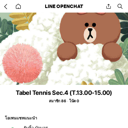
Go
share
se
LINE OPENCHAT
back
to
home
Tabel Tennis Sec.4 (T.13.00-15.00)
สมาชิก 86
โน้ต 0
โอเพนแชทแนะนำ
รับหิ้ว บักบอส