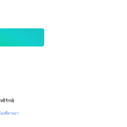
ุทธิรักษ์)
วโมงที่ผ่านมา