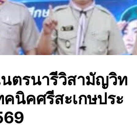
อเนตรนารีวิสามัญวิท
ทคนิคศรีสะเกษประ
2569