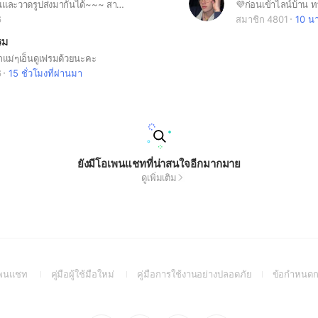
สามารถคุยกันและวาดรูปส่งมากันได้~~~ สามารถมาขอคำแนะนำในการวาดภาพได้(กลุ่มนี้ผู้เชี่ยวชาญเยอะ);) ขอบคุณที่เข้านะคะ~
6
สมาชิก 4801
10 นา
รม
แม่ๆเอ็นดูเฟรมด้วยนะคะ
6
15 ชั่วโมงที่ผ่านมา
ยังมีโอเพนแชทที่น่าสนใจอีกมากมาย
ดูเพิ่มเติม
(Open
(Open
(Open
อเพนแชท
คู่มือผู้ใช้มือใหม่
คู่มือการใช้งานอย่างปลอดภัย
ข้อกำหนดก
in
in
in
a
a
a
new
new
new