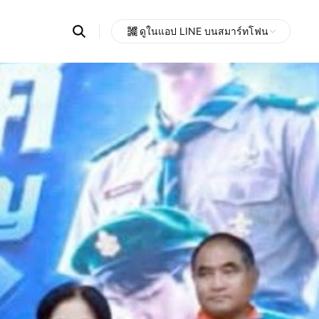
Search
ดูในแอป LINE บนสมาร์ทโฟน
OpenChats
Open
or
search
messages
area