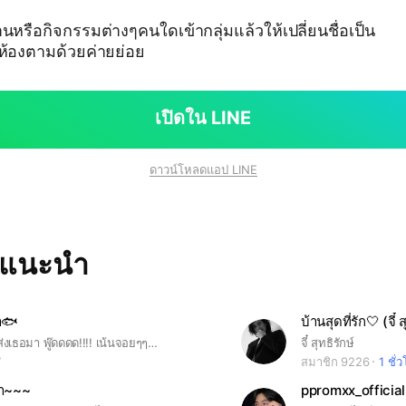
งานหรือกิจกรรมต่างๆคนใดเข้ากลุ่มแล้วให้เปลี่ยนชื่อเป็น
มห้องตามด้วยค่ายย่อย
เปิดใน LINE
ดาวน์โหลดแอป LINE
ทแนะนำ
า🐟
บ้านสุดที่รัก🤍 (จี๋ ส
นาตาชา ใครส่งเธอมา พู๊ดดดด!!!! เน้นจอยๆๆ อัพเดทเมาท์มอย โสดก็เข้า ไม่โสดก็เข้า แฮปปี้ๆนะคะแม่
จี๋ สุทธิรักษ์
7
สมาชิก 9226
1 ชั่
้า~~~
ppromxx_official