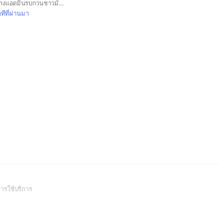
💜ก่อนเข้าไลน์บ้าน ทางแอดมินรบกวนชาวมังคุดใส่รูปตัวเองหรือรูปพร้อมด้วยนะคะ ส่วนชื่อที่ใช้ในการตั้ง แอดขอเป็นตัวอักษร เช่น พร้อมค้าบ, promkub💜แบบนี้เป็นต้นค่ะ ขอบคุณค่ะ🙏. 💜For Interfan , Please include a picture and name in letters only. 💜เมื่อเข้ามาแล้ว รบกวนอ่านกฎด้วยนะคะ 💜รักและเอ็นดูพร้อมไปนานๆน้าาา💜
ทีที่ผ่านมา
(Open
ารใช้บริการ
in
a
new