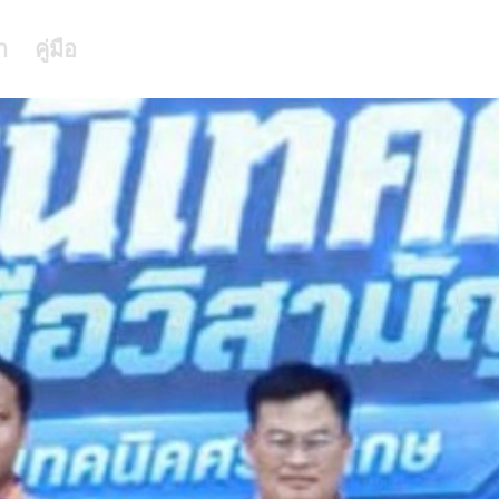
า
คู่มือ