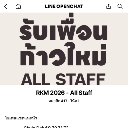
Go
share
se
LINE OPENCHAT
back
to
home
RKM 2026 - All Staff
สมาชิก 417
โน้ต 1
โอเพนแชทแนะนำ
Chula Dek 69 70 71 72