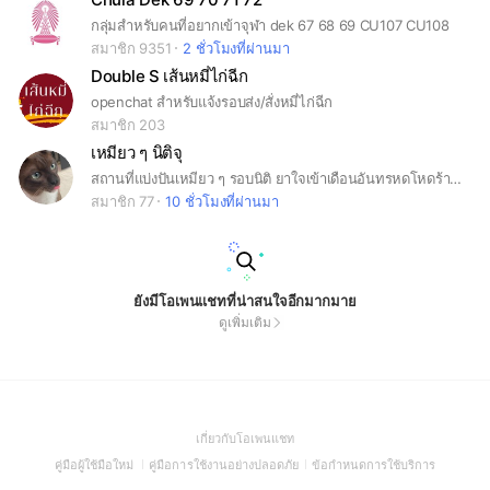
กลุ่มสำหรับคนที่อยากเข้าจุฬา dek 67 68 69 CU107 CU108
สมาชิก 9351
2 ชั่วโมงที่ผ่านมา
Double S เส้นหมี่ไก่ฉีก
openchat สำหรับแจ้งรอบส่ง/สั่งหมี่ไก่ฉีก
สมาชิก 203
เหมียว ๆ นิติจุ
สถานที่แบ่งปันเหมียว ๆ รอบนิติ ยาใจเข้าเดือนอันทรหดโหดร้าย กระซิก ๆ
สมาชิก 77
10 ชั่วโมงที่ผ่านมา
ยังมีโอเพนแชทที่น่าสนใจอีกมากมาย
ดูเพิ่มเติม
(Open
เกี่ยวกับโอเพนแชท
in
(Open
(Open
(Open
คู่มือผู้ใช้มือใหม่
คู่มือการใช้งานอย่างปลอดภัย
ข้อกำหนดการใช้บริการ
a
in
in
in