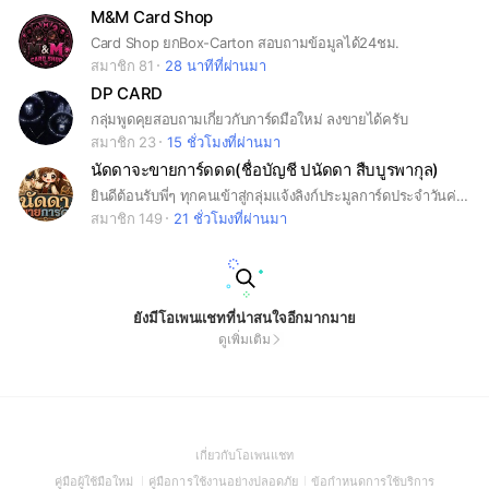
M&M Card Shop
Card Shop ยกBox-Carton สอบถามข้อมูลได้24ชม.
สมาชิก 81
28 นาทีที่ผ่านมา
DP CARD
กลุ่มพูดคุยสอบถามเกี่ยวกับการ์ดมือใหม่ ลงขายได้ครับ
สมาชิก 23
15 ชั่วโมงที่ผ่านมา
นัดดาจะขายการ์ดดด(ชื่อบัญชี ปนัดดา สืบบูรพากุล)
ยินดีต้อนรับพี่ๆ ทุกคนเข้าสู่กลุ่มแจ้งลิงก์ประมูลการ์ดประจำวันค่ะ กติกาของบ้านเรา: • 📢 แจ้งข่าวทางเดียว: ขออนุญาตแจ้งลิงก์ประมูลจากทางร้านเท่านั้น เพื่อไม่ให้รบกวนกันนะคะ • 🚫 งดขายของ: รบกวนไม่ลงขายสินค้าหรือส่งลิงก์อื่นๆ ทุกชนิดค่ะ • 🔒 รักษาความเป็นส่วนตัว: ขอความร่วมมือไม่ทักแชทส่วนตัวหาผู้อื่นเพื่อความปลอดภัยของทุกคนค่ะ ขอบพระคุณพี่ๆ ที่เอ็นดูและสนับสนุนนัดดาเสมอมานะคะ 💖
สมาชิก 149
21 ชั่วโมงที่ผ่านมา
ยังมีโอเพนแชทที่น่าสนใจอีกมากมาย
ดูเพิ่มเติม
(Open
เกี่ยวกับโอเพนแชท
in
(Open
(Open
(Open
คู่มือผู้ใช้มือใหม่
คู่มือการใช้งานอย่างปลอดภัย
ข้อกำหนดการใช้บริการ