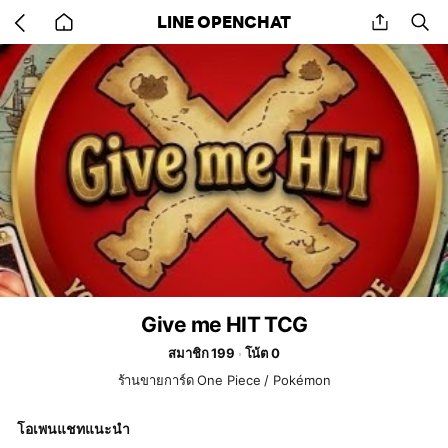
Go
share
se
LINE OPENCHAT
back
to
home
Give me HIT TCG
สมาชิก 199
โน้ต 0
ร้านขายการ์ด One Piece / Pokémon
โอเพนแชทแนะนำ