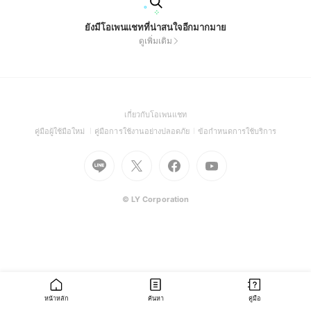
ยังมีโอเพนแชทที่น่าสนใจอีกมากมาย
ดูเพิ่มเติม
(Open
เกี่ยวกับโอเพนแชท
in
(Open
(Open
(Open
คู่มือผู้ใช้มือใหม่
คู่มือการใช้งานอย่างปลอดภัย
ข้อกำหนดการใช้บริการ
a
in
in
in
Go
Go
Go
new
Go
a
a
a
to
to
to
window)
to
new
new
new
Line
X
Facebook
Youtube
window)
window)
window)
(Open
(Open
(Open
(Open
© LY Corporation
in
in
in
in
a
a
a
a
new
new
new
new
window)
window)
window)
window)
หน้าหลัก
ค้นหา
คู่มือ