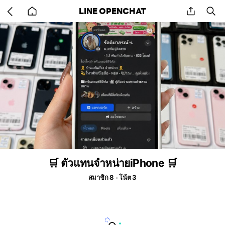
Go
share
se
LINE OPENCHAT
back
to
home
🛒 ตัวแทนจำหน่ายiPhone 🛒
สมาชิก 8
โน้ต 3