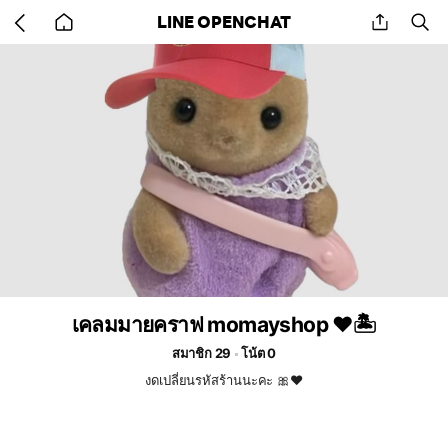
Go
share
se
LINE OPENCHAT
back
to
home
เคลมมายคราฟ momayshop ♥️🏝️
สมาชิก 29
โน้ต 0
งดเปลี่ยนรหัสร้านนะคะ 🎀♥️