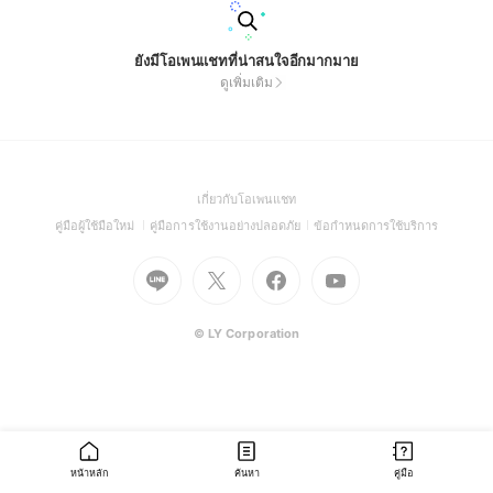
ยังมีโอเพนแชทที่น่าสนใจอีกมากมาย
ดูเพิ่มเติม
(Open
เกี่ยวกับโอเพนแชท
in
(Open
(Open
(Open
คู่มือผู้ใช้มือใหม่
คู่มือการใช้งานอย่างปลอดภัย
ข้อกำหนดการใช้บริการ
a
in
in
in
Go
Go
Go
new
Go
a
a
a
to
to
to
window)
to
new
new
new
Line
X
Facebook
Youtube
window)
window)
window)
(Open
(Open
(Open
(Open
© LY Corporation
in
in
in
in
a
a
a
a
new
new
new
new
window)
window)
window)
window)
หน้าหลัก
ค้นหา
คู่มือ