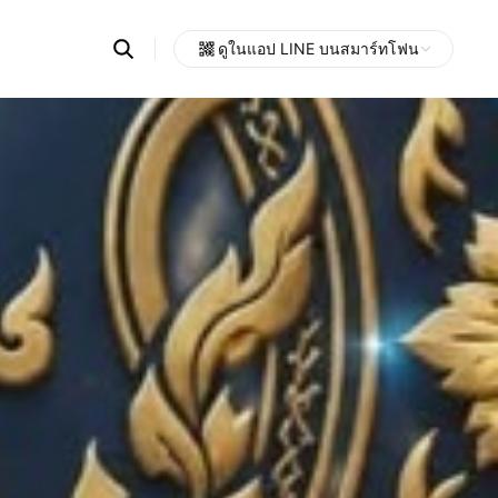
Search
ดูในแอป LINE บนสมาร์ทโฟน
OpenChats
Open
or
search
messages
area