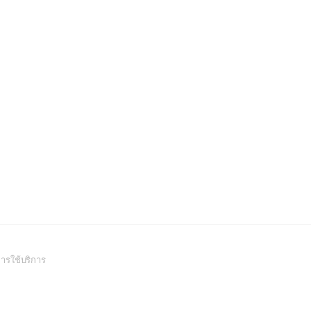
(Open
ารใช้บริการ
in
a
new