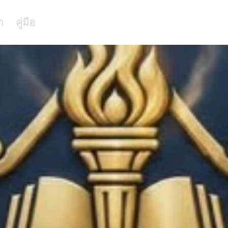
า
คู่มือ