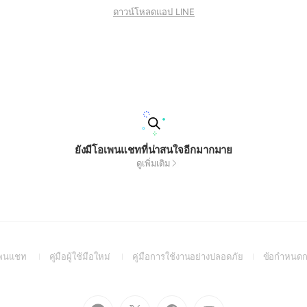
ดาวน์โหลดแอป LINE
ยังมีโอเพนแชทที่น่าสนใจอีกมากมาย
ดูเพิ่มเติม
(Open
(Open
(Open
อเพนแชท
คู่มือผู้ใช้มือใหม่
คู่มือการใช้งานอย่างปลอดภัย
ข้อกำหนดก
in
in
in
a
a
a
new
new
new
Go
Go
Go
Go