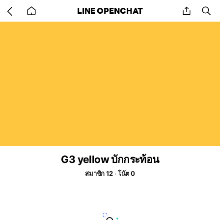
Go
share
se
LINE OPENCHAT
back
to
home
G3 yellow บักกระท้อน
สมาชิก 12
โน้ต 0