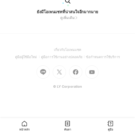
ยังมีโอเพนแชทที่น่าสนใจอีกมากมาย
ดูเพิ่มเติม
(Open
เกี่ยวกับโอเพนแชท
in
(Open
(Open
(Open
คู่มือผู้ใช้มือใหม่
คู่มือการใช้งานอย่างปลอดภัย
ข้อกำหนดการใช้บริการ
a
in
in
in
Go
Go
Go
new
Go
a
a
a
to
to
to
window)
to
new
new
new
Line
X
Facebook
Youtube
window)
window)
window)
(Open
(Open
(Open
(Open
© LY Corporation
in
in
in
in
a
a
a
a
new
new
new
new
window)
window)
window)
window)
หน้าหลัก
ค้นหา
คู่มือ