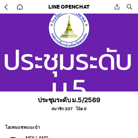
Go
share
se
LINE OPENCHAT
back
to
home
ประชุมระดับ ม.5/2569
สมาชิก 307
โน้ต 0
โอเพนแชทแนะนำ
NEX LAND