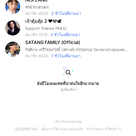
#NEXnattakit
สมาชิก 4030
2 ชั่วโมงที่ผ่านมา
เจ้าตุ้มตุ้ย 2 ♥️🩶🕊️
Support Trainee PAILIU
สมาชิก 1079
3 ชั่วโมงที่ผ่านมา
SATANG FAMILY (Official)
กิตติภพ เสรีวิชยสวัสดิ์ (สตางค์) Kittiphop Sereevichayasawat #กระปุกของสตางค์ #satangks
สมาชิก 6026
1 ชั่วโมงที่ผ่านมา
ยังมีโอเพนแชทที่น่าสนใจอีกมากมาย
ดูเพิ่มเติม
(Open
เกี่ยวกับโอเพนแชท
in
(Open
(Open
(Open
คู่มือผู้ใช้มือใหม่
คู่มือการใช้งานอย่างปลอดภัย
ข้อกำหนดการใช้บริการ
a
in
in
in