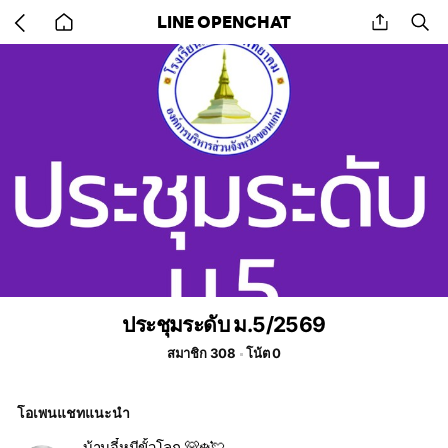
Go
share
se
LINE OPENCHAT
back
to
home
ประชุมระดับ ม.5/2569
สมาชิก 308
โน้ต 0
โอเพนแชทแนะนำ
บ้านจี๋หมีขั้วโลก 🐻‍❄️💘