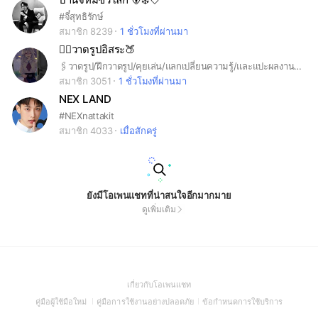
#จี๋สุทธิรักษ์
สมาชิก 8239
1 ชั่วโมงที่ผ่านมา
👉🏻วาดรูปอิสระ🍑
🖇วาดรูป/ฝึกวาดรูป/คุยเล่น/แลกเปลี่ยนความรู้/และแปะผลงาน•√•✨ 『กลุ่มนี้ต้อนรับทุกคนครับ』 **วาดสวยหรือไม่สวยหรือจะวาดไม่เป็นก็เข้าได้✨💗 **เข้ามาแล้วอย่าลืมอ่านกฏในโน้ตด้วยนะครับ^^
สมาชิก 3051
1 ชั่วโมงที่ผ่านมา
NEX LAND
#NEXnattakit
สมาชิก 4033
เมื่อสักครู่
ยังมีโอเพนแชทที่น่าสนใจอีกมากมาย
ดูเพิ่มเติม
(Open
เกี่ยวกับโอเพนแชท
in
(Open
(Open
(Open
คู่มือผู้ใช้มือใหม่
คู่มือการใช้งานอย่างปลอดภัย
ข้อกำหนดการใช้บริการ
a
in
in
in