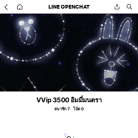
Go
share
se
LINE OPENCHAT
back
to
home
VVip 3500 อิมมี่มนตรา
สมาชิก 7
โน้ต 0