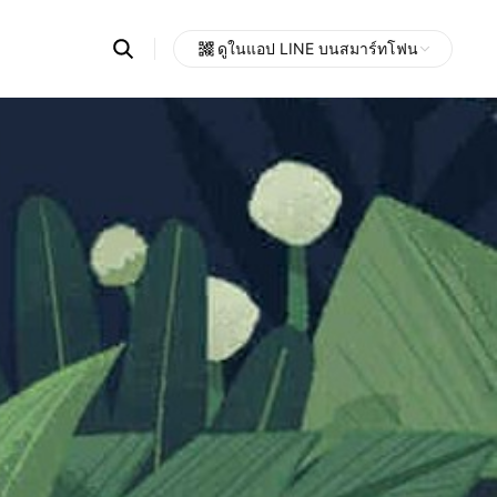
Search
ดูในแอป LINE บนสมาร์ทโฟน
OpenChats
Open
or
search
messages
area