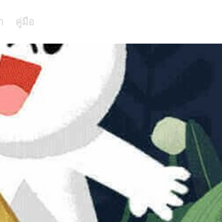
า
คู่มือ