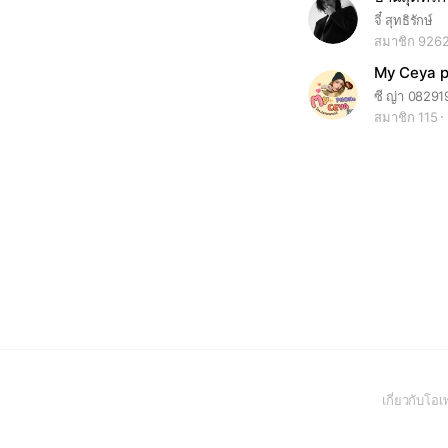
จี๋ สุทธิรักษ์
สมาชิก 926
ซี ญ่า 0829
สมาชิก 115
เกี่ยวกับโ