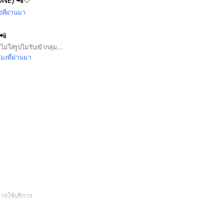
ONE} 📲🤍
งที่ผ่านมา
ง📲
ชื่อเฟส+ใส่รูปตัวเอง ( ไม่ใส่รูปไม่รับเข้ากลุ่มนะคะ⚠️
โมงที่ผ่านมา
(Open
ารใช้บริการ
in
a