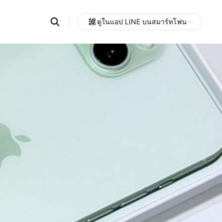
Search
ดูในแอป LINE บนสมาร์ทโฟน
OpenChats
Open
or
search
messages
area