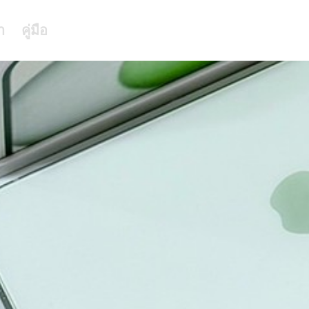
า
คู่มือ