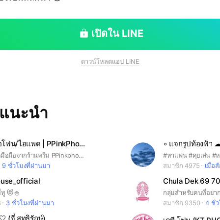
เปิดใน LINE
ดาวน์โหลดแอป LINE
ทแนะนำ
🎀 อัปเดตไอโฟน/ไอแพด | PPinkPhone✨
📌 กลุ่มอัปเดตมือถือจากร้านพรีม PPinkphone🎀⭐️ มือถือมือ1/มือ2 | จัดโปรโมชั่นทุกวัน📱 (จะมีการอัปเดตสินค้าตลอดเวลา แนะนำให้ปิดการแจ้งเตือนนะคะ)⚠️ สนใจหรือมีคำถาม → ทักไลน์ส่วนตัวนะคะ 🧾 โอนเงินบัญชี “ภัครภรณ์ รอดอนุ” เท่านั้น เพื่อความปลอดภัยของลูกค้าทุกท่าน 💗
9 ชั่วโมงที่ผ่านมา
สมาชิก 4975
เมื่อสั
use_official
Chula Dek 69 70
่ทู 😻🍚
8
3 ชั่วโมงที่ผ่านมา
สมาชิก 9350
4 ชั่
 (จี๋ สุทธิรักษ์)