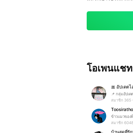
โอเพนแช
สมาชิก 365
Toosiratho
ข้าวแมวของพี
สมาชิก 604
บ้านสุดที่รัก