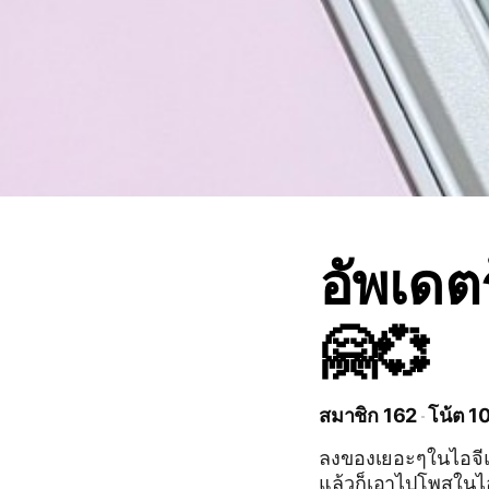
อัพเดต
🤗💞
สมาชิก 162
โน้ต 1
ลงของเยอะๆในไอจีแ
แล้วก็เอาไปโพสในไอ