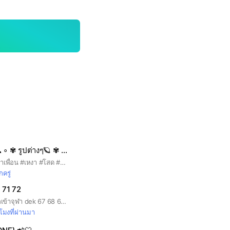
∘ แจกรูปท้องฟ้า ☁ ∘ ✾ รูปต่างๆ🪐 ✾ ✡︎ 💗 คุยเล่น หาเพื่อน 🎀 ✡︎
#หาแฟน #คุยเล่น #หาเพื่อน #เหงา #โสด #หาคนคุย #คาสาย #หาคนรู้ใจ เข้ามาคุยได้เลยค่ะ
กครู่
 71 72
กลุ่มสำหรับคนที่อยากเข้าจุฬา dek 67 68 69 CU107 CU108
วโมงที่ผ่านมา