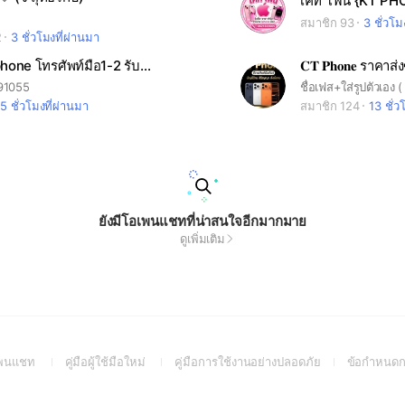
เคที โฟน {KT PH
สมาชิก 93
3 ชั่วโม
2
3 ชั่วโมงที่ผ่านมา
My Ceya phone โทรศัพท์มือ1-2 รับซื้อ/ซ่อม ขายเทริน
𝐂𝐓 𝐏𝐡𝐨𝐧𝐞 ราคาส่
191055
5 ชั่วโมงที่ผ่านมา
สมาชิก 124
13 ชั่ว
ยังมีโอเพนแชทที่น่าสนใจอีกมากมาย
ดูเพิ่มเติม
(Open
(Open
(Open
อเพนแชท
คู่มือผู้ใช้มือใหม่
คู่มือการใช้งานอย่างปลอดภัย
ข้อกำหนดก
in
in
in
a
a
a