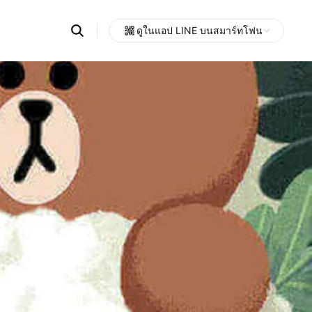
Search
ดูในแอป LINE บนสมาร์ทโฟน
OpenChats
Open
or
search
messages
area