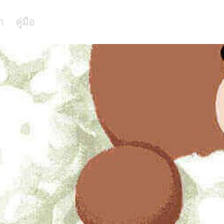
า
คู่มือ