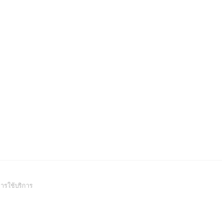
(Open
ารใช้บริการ
in
a
new