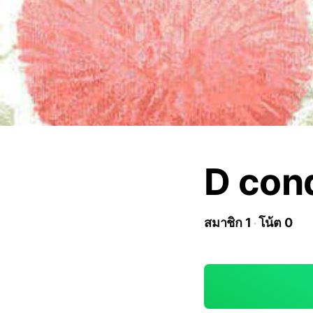
D cond
สมาชิก 1
โน้ต 0