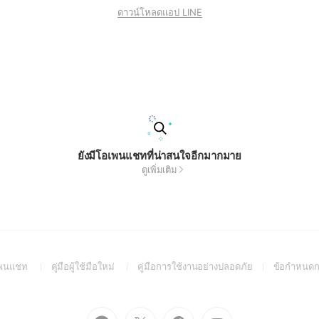
ดาวน์โหลดแอป LINE
ยังมีโอเพนแชทที่น่าสนใจอีกมากมาย
ดูเพิ่มเติม
(Open
(Open
(Open
อเพนแชท
คู่มือผู้ใช้มือใหม่
คู่มือการใช้งานอย่างปลอดภัย
ข้อกำหนดก
in
in
in
a
a
a
new
new
new
Go
Go
Go
Go