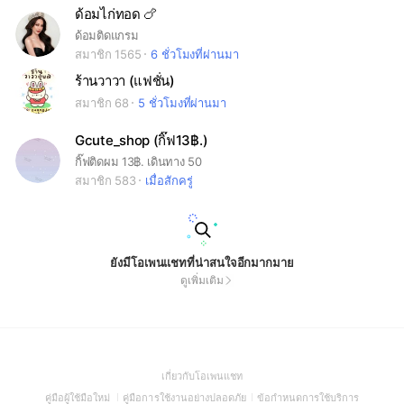
ด้อมไก่ทอด 🍗
ด้อมติดแกรม
สมาชิก 1565
6 ชั่วโมงที่ผ่านมา
ร้านวาวา (แฟชั่น)
สมาชิก 68
5 ชั่วโมงที่ผ่านมา
Gcute_shop (กิ๊ฟ13฿.)
กิ๊ฟติดผม 13฿. เดินทาง 50
สมาชิก 583
เมื่อสักครู่
ยังมีโอเพนแชทที่น่าสนใจอีกมากมาย
ดูเพิ่มเติม
(Open
เกี่ยวกับโอเพนแชท
in
(Open
(Open
(Open
คู่มือผู้ใช้มือใหม่
คู่มือการใช้งานอย่างปลอดภัย
ข้อกำหนดการใช้บริการ