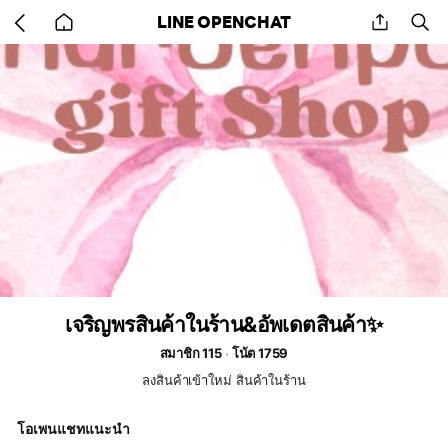
Go
share
se
LINE OPENCHAT
back
to
home
เจริญพรสินค้าในร้าน&อัพเดตสินค้า✨
สมาชิก 115
โน้ต 1759
ลงสินค้าเข้าใหม่ สินค้าในร้าน
โอเพนแชทแนะนำ