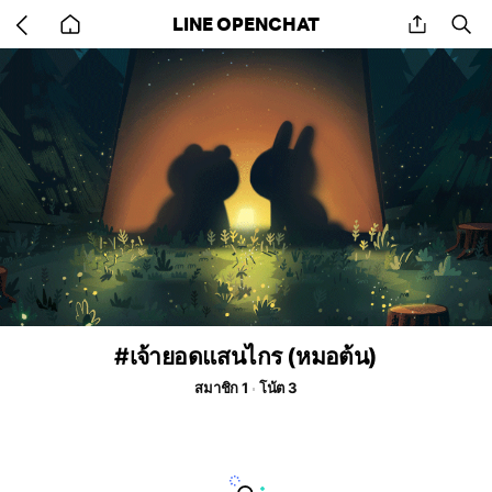
Go
share
se
LINE OPENCHAT
back
to
home
#เจ้ายอดแสนไกร (หมอต้น)
สมาชิก 1
โน้ต 3