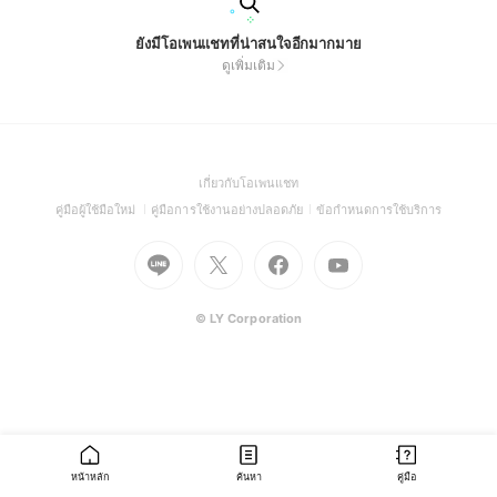
ยังมีโอเพนแชทที่น่าสนใจอีกมากมาย
ดูเพิ่มเติม
(Open
เกี่ยวกับโอเพนแชท
in
(Open
(Open
(Open
คู่มือผู้ใช้มือใหม่
คู่มือการใช้งานอย่างปลอดภัย
ข้อกำหนดการใช้บริการ
a
in
in
in
Go
Go
Go
new
Go
a
a
a
to
to
to
window)
to
new
new
new
Line
X
Facebook
Youtube
window)
window)
window)
(Open
(Open
(Open
(Open
© LY Corporation
in
in
in
in
a
a
a
a
new
new
new
new
window)
window)
window)
window)
หน้าหลัก
ค้นหา
คู่มือ