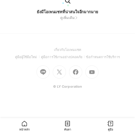
ยังมีโอเพนแชทที่น่าสนใจอีกมากมาย
ดูเพิ่มเติม
(Open
เกี่ยวกับโอเพนแชท
in
(Open
(Open
(Open
คู่มือผู้ใช้มือใหม่
คู่มือการใช้งานอย่างปลอดภัย
ข้อกำหนดการใช้บริการ
a
in
in
in
Go
Go
Go
new
Go
a
a
a
to
to
to
window)
to
new
new
new
Line
X
Facebook
Youtube
window)
window)
window)
(Open
(Open
(Open
(Open
© LY Corporation
in
in
in
in
a
a
a
a
new
new
new
new
window)
window)
window)
window)
หน้าหลัก
ค้นหา
คู่มือ