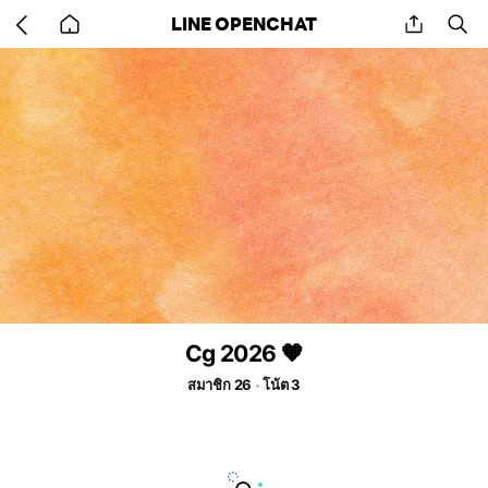
Go
share
se
LINE OPENCHAT
back
to
home
Cg 2026 🧡
สมาชิก 26
โน้ต 3