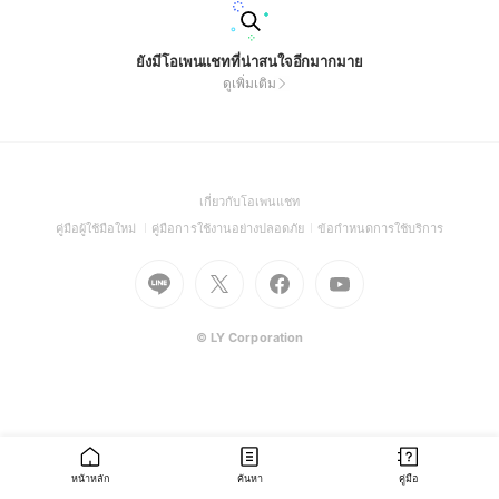
ยังมีโอเพนแชทที่น่าสนใจอีกมากมาย
ดูเพิ่มเติม
(Open
เกี่ยวกับโอเพนแชท
in
(Open
(Open
(Open
คู่มือผู้ใช้มือใหม่
คู่มือการใช้งานอย่างปลอดภัย
ข้อกำหนดการใช้บริการ
a
in
in
in
Go
Go
Go
new
Go
a
a
a
to
to
to
window)
to
new
new
new
Line
X
Facebook
Youtube
window)
window)
window)
(Open
(Open
(Open
(Open
© LY Corporation
in
in
in
in
a
a
a
a
new
new
new
new
window)
window)
window)
window)
หน้าหลัก
ค้นหา
คู่มือ