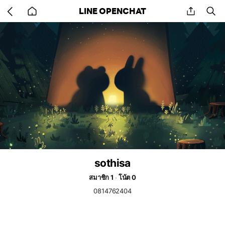
Go
share
se
LINE OPENCHAT
back
to
home
sothisa
สมาชิก 1
โน้ต 0
0814762404