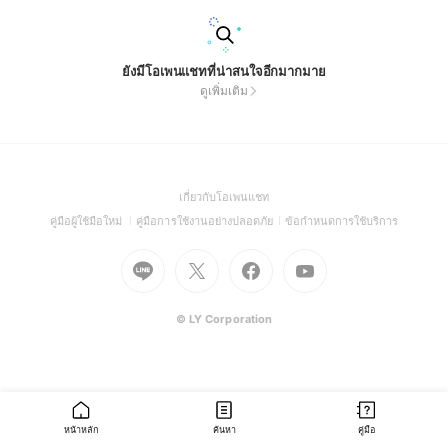
ยังมีโอเพนแชทที่น่าสนใจอีกมากมาย
ดูเพิ่มเติม
(Open
เกี่ยวกับโอเพนแชท
in
(Open
(Open
(Open
คู่มือผู้ใช้มือใหม่
คู่มือการใช้งานอย่างปลอดภัย
ข้อกำหนดการใช้บริการ
a
in
in
in
Go
Go
Go
new
Go
a
a
a
to
to
to
window)
to
new
new
new
Line
X
Facebook
Youtube
window)
window)
window)
(Open
(Open
(Open
(Open
© LY Corporation
in
in
in
in
a
a
a
a
new
new
new
new
window)
window)
window)
window)
หน้าหลัก
ค้นหา
คู่มือ