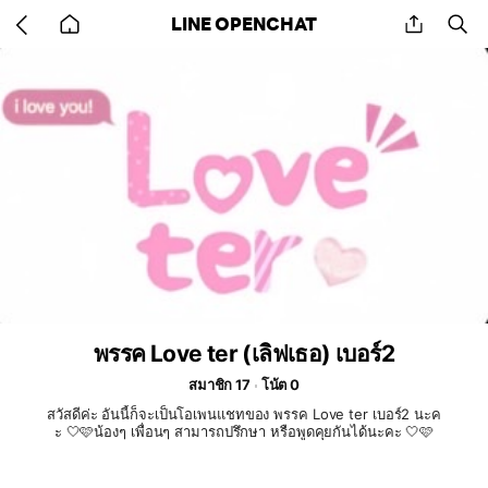
Go
share
se
LINE OPENCHAT
back
to
home
พรรค Love ter (เลิฟเธอ) เบอร์2
สมาชิก 17
โน้ต 0
สวัสดีค่ะ อันนี้ก็จะเป็นโอเพนแชทของ พรรค Love ter เบอร์2 นะค
ะ 🤍🩷น้องๆ เพื่อนๆ สามารถปรึกษา หรือพูดคุยกันได้นะคะ 🤍🩷