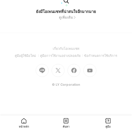
ยังมีโอเพนแชทที่น่าสนใจอีกมากมาย
ดูเพิ่มเติม
(Open
เกี่ยวกับโอเพนแชท
in
(Open
(Open
(Open
คู่มือผู้ใช้มือใหม่
คู่มือการใช้งานอย่างปลอดภัย
ข้อกำหนดการใช้บริการ
a
in
in
in
Go
Go
Go
new
Go
a
a
a
to
to
to
window)
to
new
new
new
Line
X
Facebook
Youtube
window)
window)
window)
(Open
(Open
(Open
(Open
© LY Corporation
in
in
in
in
a
a
a
a
new
new
new
new
window)
window)
window)
window)
หน้าหลัก
ค้นหา
คู่มือ