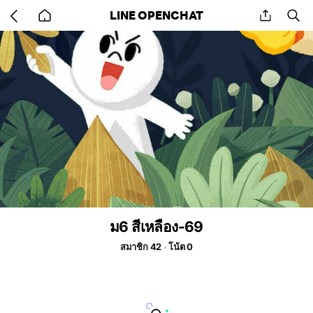
Go
share
se
LINE OPENCHAT
back
to
home
ม6 สีเหลือง-69
สมาชิก 42
โน้ต 0