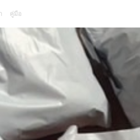
า
คู่มือ