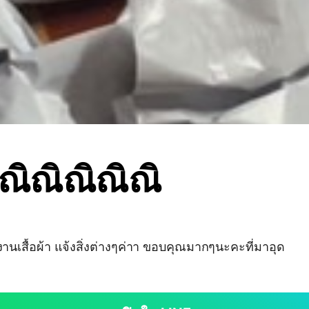
ณิณิณิณิณิ
งงานเสื้อผ้า แจ้งสิ่งต่างๆค่าา ขอบคุณมากๆนะคะที่มาอุด