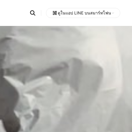
Search
ดูในแอป LINE บนสมาร์ทโฟน
OpenChats
Open
or
search
messages
area