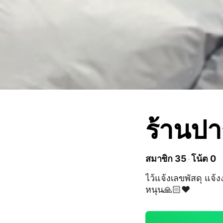
ร้านปา
สมาชิก 35
โน้ต 0
ไว้แจ้งเลขพัสดุ แจ้
หนุน🙏🏻❤️