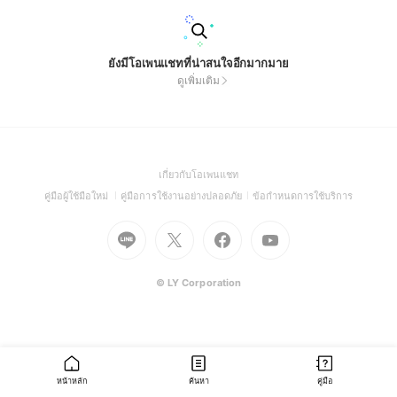
ยังมีโอเพนแชทที่น่าสนใจอีกมากมาย
ดูเพิ่มเติม
(Open
เกี่ยวกับโอเพนแชท
in
(Open
(Open
(Open
คู่มือผู้ใช้มือใหม่
คู่มือการใช้งานอย่างปลอดภัย
ข้อกำหนดการใช้บริการ
a
in
in
in
Go
Go
Go
new
Go
a
a
a
to
to
to
window)
to
new
new
new
Line
X
Facebook
Youtube
window)
window)
window)
(Open
(Open
(Open
(Open
© LY Corporation
in
in
in
in
a
a
a
a
new
new
new
new
window)
window)
window)
window)
หน้าหลัก
ค้นหา
คู่มือ