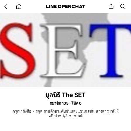
Go
share
se
LINE OPENCHAT
back
to
home
มูลนิธิ The SET
สมาชิก 105
โน้ต 0
กรุณาตั้งชื่อ - สกุล ตามด้วยระดับชั้นและแผนก เช่น นางสาวมานี ใ
จดี ปวช.1/3 ช่างยนต์