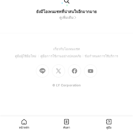
ยังมีโอเพนแชทที่น่าสนใจอีกมากมาย
ดูเพิ่มเติม
(Open
เกี่ยวกับโอเพนแชท
in
(Open
(Open
(Open
คู่มือผู้ใช้มือใหม่
คู่มือการใช้งานอย่างปลอดภัย
ข้อกำหนดการใช้บริการ
a
in
in
in
Go
Go
Go
new
Go
a
a
a
to
to
to
window)
to
new
new
new
Line
X
Facebook
Youtube
window)
window)
window)
(Open
(Open
(Open
(Open
© LY Corporation
in
in
in
in
a
a
a
a
new
new
new
new
window)
window)
window)
window)
หน้าหลัก
ค้นหา
คู่มือ