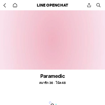
Go
share
se
LINE OPENCHAT
back
to
home
Paramedic
สมาชิก 36
โน้ต 48