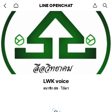
Go
share
se
LINE OPENCHAT
back
to
home
LWK voice
สมาชิก 89
โน้ต 1