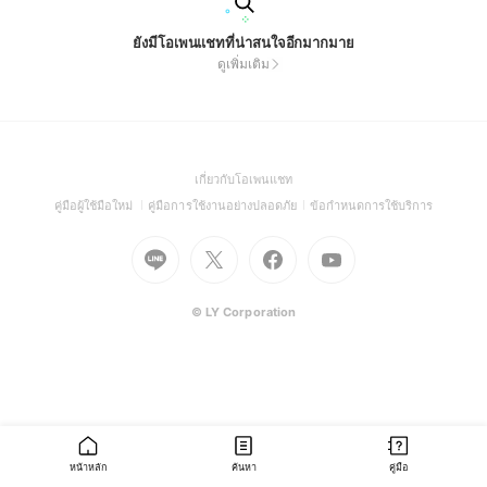
ยังมีโอเพนแชทที่น่าสนใจอีกมากมาย
ดูเพิ่มเติม
(Open
เกี่ยวกับโอเพนแชท
in
(Open
(Open
(Open
คู่มือผู้ใช้มือใหม่
คู่มือการใช้งานอย่างปลอดภัย
ข้อกำหนดการใช้บริการ
a
in
in
in
Go
Go
Go
new
Go
a
a
a
to
to
to
window)
to
new
new
new
Line
X
Facebook
Youtube
window)
window)
window)
(Open
(Open
(Open
(Open
© LY Corporation
in
in
in
in
a
a
a
a
new
new
new
new
window)
window)
window)
window)
หน้าหลัก
ค้นหา
คู่มือ