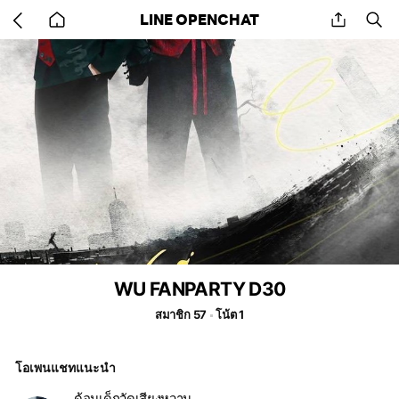
Go
share
se
LINE OPENCHAT
back
to
home
WU FANPARTY D30
สมาชิก 57
โน้ต 1
โอเพนแชทแนะนำ
ด้อมเด็กวัดเสียงหวาน