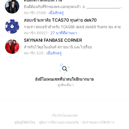
ยินดีต้อนรับที่รักของพระเอกทุกคนจ้า ☺️ ____________________________ เงื่อนไขการปฎิบัติในการอยู่ด้วยกัน !! ไลน์กลุ่มนี้สร้างขึ้นมาเพื่อพูดคุยกัน แลกเปลี่ยนข่าวสารรวมถึงอัพเดทตารางงานของพระเอก กฎกติกาการอยู่ด้วยกัน 📍 แอดมินจะเป็นคนเชิญสมาชิกเข้ากลุ่มเท่านั้น ไม่อนุญาตให้ใคร เชิญบุคคลอื่นเข้ามา โดยที่แอดมิน ไม่ได้อนุญาต !!! *** พูดคุยโดยไม่แท็กน้องนะคะ *** การพูดคุยเพื่อบรรยากาศอันดี ❌ไม่ชวนทะเลาะ ไม่ก่อกวน ❌ไม่พาดพิงศลปอื่น หรือบุคคลที่ 2 3 4 ❌ไม่นำข้อความ รูปออกไปเผยแพร่ข้างนอก ขอบคุณค่ะ 🧡 แอดมิน
สมาชิก 2598
เมื่อสักครู่
สอบเข้ามหาลัย TCAS70 ทุนค่าย dek70
รวมข่าวสอบเข้าสำหรับ TCAS68 dek8 dek69 รับตรง ทุน ค่าย
สมาชิก 86921
27 นาทีที่ผ่านมา
SKYNANI FANBASE CORNER
สำหรับไว้คุยโมเม้นท์ สกายนานิ และไปเรื่อย
สมาชิก 526
เมื่อสักครู่
ยังมีโอเพนแชทที่น่าสนใจอีกมากมาย
ดูเพิ่มเติม
(Open
เกี่ยวกับโอเพนแชท
in
(Open
(Open
(Open
คู่มือผู้ใช้มือใหม่
คู่มือการใช้งานอย่างปลอดภัย
ข้อกำหนดการใช้บริการ
a
in
in
in