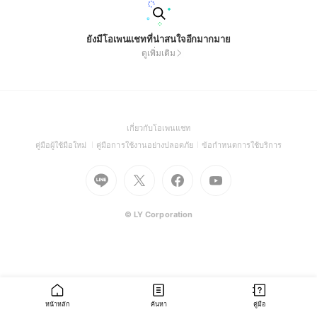
ยังมีโอเพนแชทที่น่าสนใจอีกมากมาย
ดูเพิ่มเติม
(Open
เกี่ยวกับโอเพนแชท
in
(Open
(Open
(Open
คู่มือผู้ใช้มือใหม่
คู่มือการใช้งานอย่างปลอดภัย
ข้อกำหนดการใช้บริการ
a
in
in
in
Go
Go
Go
new
Go
a
a
a
to
to
to
window)
to
new
new
new
Line
X
Facebook
Youtube
window)
window)
window)
(Open
(Open
(Open
(Open
© LY Corporation
in
in
in
in
a
a
a
a
new
new
new
new
window)
window)
window)
window)
หน้าหลัก
ค้นหา
คู่มือ