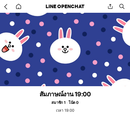
Go
share
se
LINE OPENCHAT
back
to
home
สัมภาษณ์งาน 19:00
สมาชิก 1
โน้ต 0
เวลา 19:00