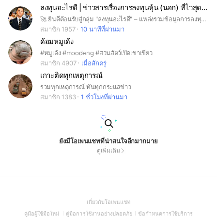
ลงทุนอะไรดี | ข่าวสารเรื่องการลงทุนหุ้น (นอก) ที่ไวสุดในไทย🚀
🚀 ยินดีต้อนรับสู่กลุ่ม "ลงทุนอะไรดี" – แหล่งรวมข้อมูลการลงทุนหุ้น! กลุ่มนี่สร้างโดยเพจลงทุนอะไรดี – สำหรับนักลงทุนที่สนใจตลาดหุ้นทั่วโลก โดยเฉพาะ หุ้นต่างประเทศ (U.S. Stocks), กองทุนต่างประเทศ, ETF และการลงทุนอื่นๆ เราเน้นการแลกเปลี่ยนความรู้ อัปเดตข่าวสาร วิเคราะห์แนวโน้มตลาด และช่วยกันเติบโตทางการเงินไปด้วยกันครับ! 💡 สิ่งที่คุณจะได้รับจากกลุ่มนี้ ✅ ข่าวสารและแนวโน้มการลงทุนที่สำคัญ ✅ แลกเปลี่ยนไอเดียและวิเคราะห์ตลาดกับเพื่อนนักลงทุน ✅ แชร์กลยุทธ์ เทคนิค และโอกาสใหม่ๆ ✅ คำแนะนำจากเพื่อนร่วมวงการ 📌 กฎกติกาในกลุ่ม (โปรดอ่าน!) 1️⃣ เคารพซึ่งกันและกัน – ไม่พาดพิง ดราม่า หรือก่อให้เกิดความขัดแย้ง 2️⃣ ห้ามโฆษณา / Spam – หากต้องการโปรโมท ติดต่อแอดมินก่อน 3️⃣ แชร์ข้อมูลที่มีแหล่งที่มา – ลดข่าวลือและข้อมูลเท็จ 4️⃣ ไม่แนะนำหรือชวนลงทุนที่ผิดกฎหมาย – ปลอดภัยไว้ก่อน 5️⃣ พูดคุยกันด้วยเหตุผล – สังคมนักลงทุนต้องการข้อมูลที่มีคุณค่า
สมาชิก 1957
10 นาทีที่ผ่านมา
ด้อมหมูเด้ง
#หมูเด้ง #moodeng #สวนสัตว์เปิดเขาเขียว
สมาชิก 4907
เมื่อสักครู่
เกาะติดทุกเหตุการณ์
รวมทุกเหตุการณ์ ทันทุกกระแสข่าว
สมาชิก 1383
1 ชั่วโมงที่ผ่านมา
ยังมีโอเพนแชทที่น่าสนใจอีกมากมาย
ดูเพิ่มเติม
(Open
เกี่ยวกับโอเพนแชท
in
(Open
(Open
(Open
คู่มือผู้ใช้มือใหม่
คู่มือการใช้งานอย่างปลอดภัย
ข้อกำหนดการใช้บริการ