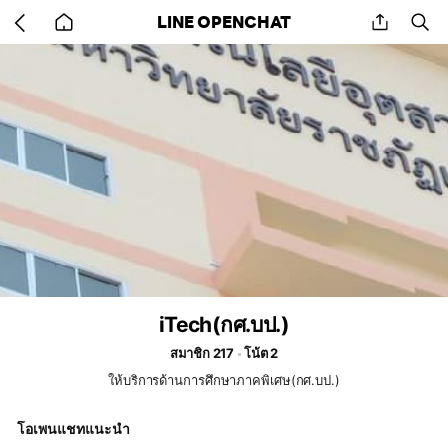
Go
share
se
LINE OPENCHAT
back
to
home
iTech(กศ.บป.)
สมาชิก 217
โน้ต 2
ให้บริการด้านการศึกษาภาคพิเศษ(กศ.บป.)
โอเพนแชทแนะนำ