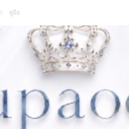
า
คู่มือ