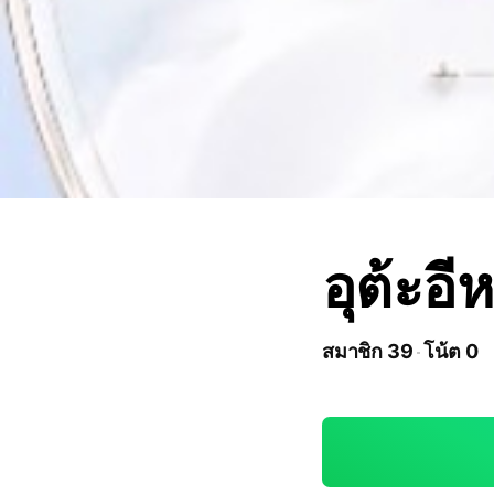
อุต้ะอีห
สมาชิก 39
โน้ต 0