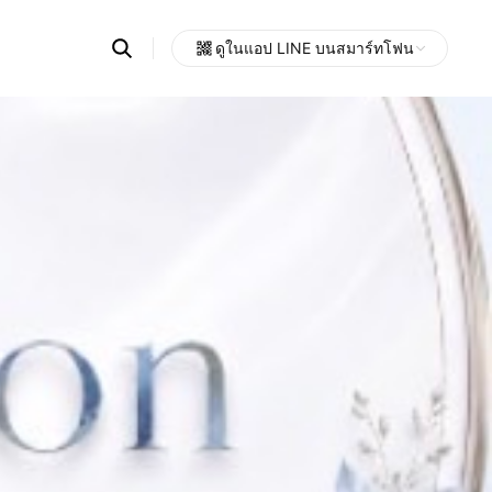
Search
ดูในแอป LINE บนสมาร์ทโฟน
OpenChats
Open
or
search
messages
area