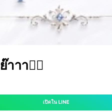
ย๊าาา🫪🫈
เปิดใน LINE