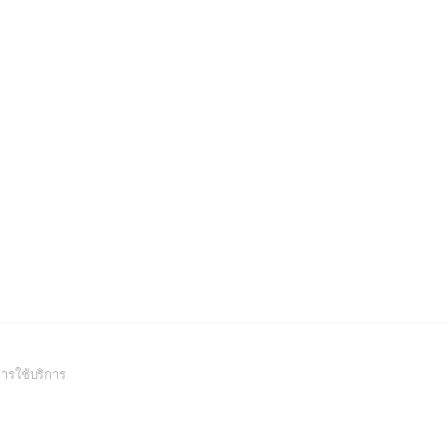
(Open
ารใช้บริการ
in
a
new