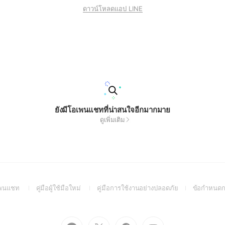
ดาวน์โหลดแอป LINE
ยังมีโอเพนแชทที่น่าสนใจอีกมากมาย
ดูเพิ่มเติม
(Open
(Open
(Open
อเพนแชท
คู่มือผู้ใช้มือใหม่
คู่มือการใช้งานอย่างปลอดภัย
ข้อกำหนดก
in
in
in
a
a
a
new
new
new
Go
Go
Go
Go