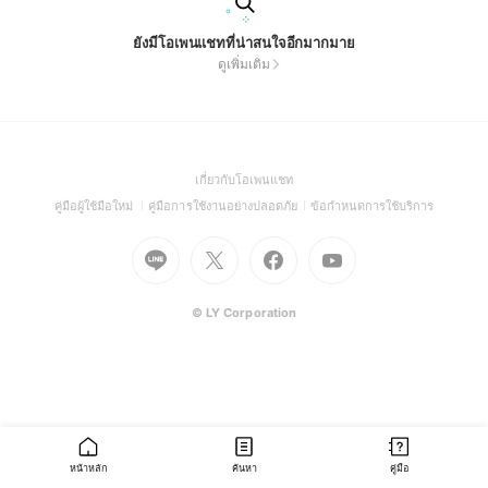
ยังมีโอเพนแชทที่น่าสนใจอีกมากมาย
ดูเพิ่มเติม
(Open
เกี่ยวกับโอเพนแชท
in
(Open
(Open
(Open
คู่มือผู้ใช้มือใหม่
คู่มือการใช้งานอย่างปลอดภัย
ข้อกำหนดการใช้บริการ
a
in
in
in
Go
Go
Go
new
Go
a
a
a
to
to
to
window)
to
new
new
new
Line
X
Facebook
Youtube
window)
window)
window)
(Open
(Open
(Open
(Open
© LY Corporation
in
in
in
in
a
a
a
a
new
new
new
new
window)
window)
window)
window)
หน้าหลัก
ค้นหา
คู่มือ