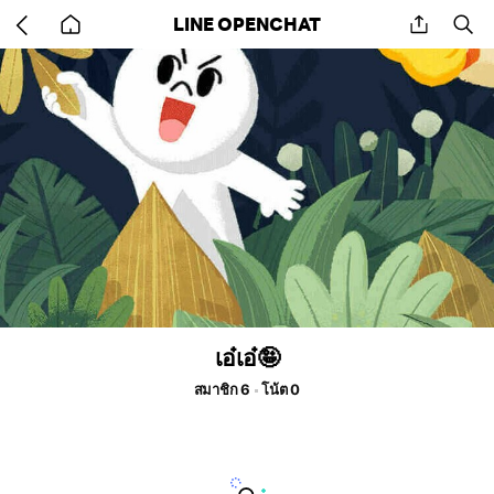
Go
share
se
LINE OPENCHAT
back
to
home
เอ๋เอ๋🤪
สมาชิก 6
โน้ต 0