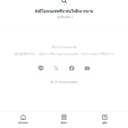
ยังมีโอเพนแชทที่น่าสนใจอีกมากมาย
ดูเพิ่มเติม
(Open
เกี่ยวกับโอเพนแชท
in
(Open
(Open
(Open
คู่มือผู้ใช้มือใหม่
คู่มือการใช้งานอย่างปลอดภัย
ข้อกำหนดการใช้บริการ
a
in
in
in
Go
Go
Go
new
Go
a
a
a
to
to
to
window)
to
new
new
new
Line
X
Facebook
Youtube
window)
window)
window)
(Open
(Open
(Open
(Open
© LY Corporation
in
in
in
in
a
a
a
a
new
new
new
new
window)
window)
window)
window)
หน้าหลัก
ค้นหา
คู่มือ