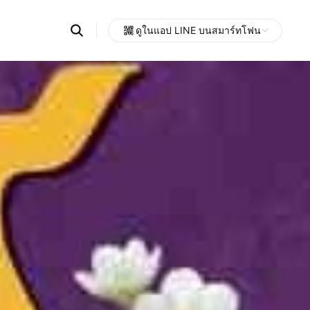
Search
ดูในแอป LINE บนสมาร์ทโฟน
OpenChats
Open
or
search
messages
area