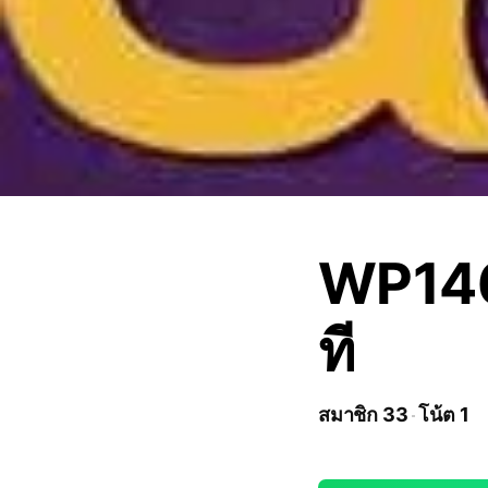
WP146
ที
สมาชิก 33
โน้ต 1