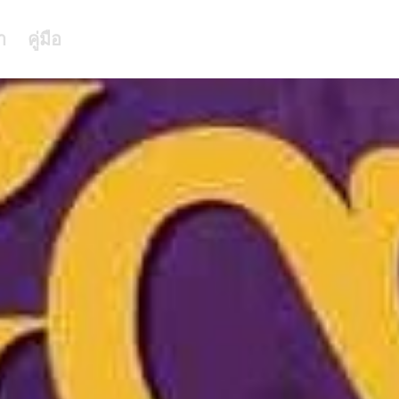
า
คู่มือ