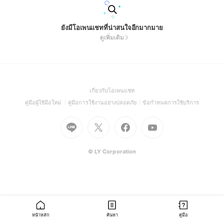
ยังมีโอเพนแชทที่น่าสนใจอีกมากมาย
ดูเพิ่มเติม
(Open
เกี่ยวกับโอเพนแชท
in
(Open
(Open
(Open
คู่มือผู้ใช้มือใหม่
คู่มือการใช้งานอย่างปลอดภัย
ข้อกำหนดการใช้บริการ
a
in
in
in
Go
Go
Go
new
Go
a
a
a
to
to
to
window)
to
new
new
new
Line
X
Facebook
Youtube
window)
window)
window)
(Open
(Open
(Open
(Open
© LY Corporation
in
in
in
in
a
a
a
a
new
new
new
new
window)
window)
window)
window)
หน้าหลัก
ค้นหา
คู่มือ