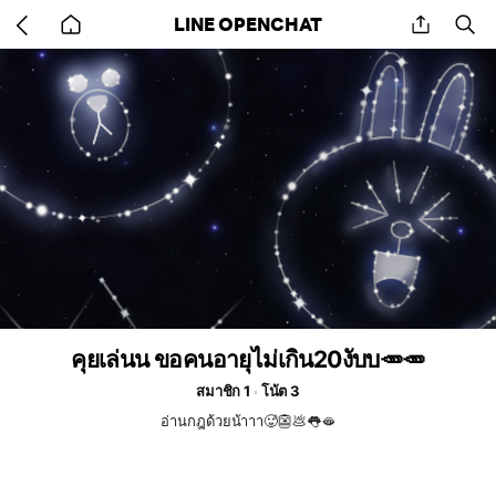
Go
share
se
LINE OPENCHAT
back
to
home
คุยเล่นน ขอคนอายุไม่เกิน20งับบ🥕🥕
สมาชิก 1
โน้ต 3
อ่านกฎด้วยน้าาา🥵👺💩👅🫦