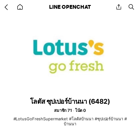
Go
share
se
LINE OPENCHAT
back
to
home
โลตัส ซุปเปอร์บ้านนา (6482)
สมาชิก 71
โน้ต 0
#LotusGoFreshSupermarket #โลตัสบ้านนา #ซุปเปอร์บ้านนา #
บ้านนา