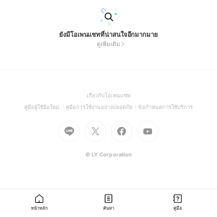
ยังมีโอเพนแชทที่น่าสนใจอีกมากมาย
ดูเพิ่มเติม
(Open
เกี่ยวกับโอเพนแชท
in
(Open
(Open
(Open
คู่มือผู้ใช้มือใหม่
คู่มือการใช้งานอย่างปลอดภัย
ข้อกำหนดการใช้บริการ
a
in
in
in
Go
Go
Go
new
Go
a
a
a
to
to
to
window)
to
new
new
new
Line
X
Facebook
Youtube
window)
window)
window)
(Open
(Open
(Open
(Open
© LY Corporation
in
in
in
in
a
a
a
a
new
new
new
new
window)
window)
window)
window)
หน้าหลัก
ค้นหา
คู่มือ