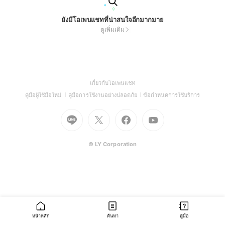
ยังมีโอเพนแชทที่น่าสนใจอีกมากมาย
ดูเพิ่มเติม
(Open
เกี่ยวกับโอเพนแชท
in
(Open
(Open
(Open
คู่มือผู้ใช้มือใหม่
คู่มือการใช้งานอย่างปลอดภัย
ข้อกำหนดการใช้บริการ
a
in
in
in
Go
Go
Go
new
Go
a
a
a
to
to
to
window)
to
new
new
new
Line
X
Facebook
Youtube
window)
window)
window)
(Open
(Open
(Open
(Open
© LY Corporation
in
in
in
in
a
a
a
a
new
new
new
new
window)
window)
window)
window)
หน้าหลัก
ค้นหา
คู่มือ