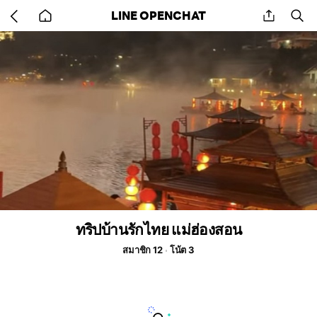
Go
share
se
LINE OPENCHAT
back
to
home
ทริปบ้านรักไทย แม่ฮ่องสอน
สมาชิก 12
โน้ต 3