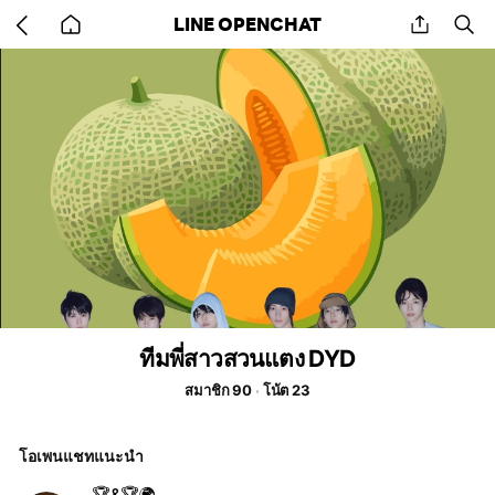
Go
share
se
LINE OPENCHAT
back
to
home
ทีมพี่สาวสวนแตง DYD
สมาชิก 90
โน้ต 23
โอเพนแชทแนะนำ
🏆&🏆🌍