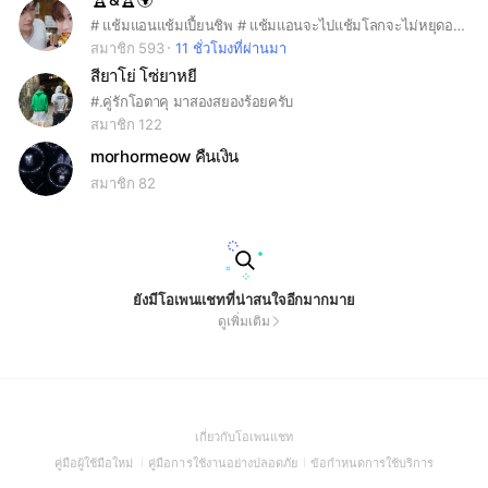
# แช้มแอนแช้มเปี้ยนชิพ # แช้มแอนจะไปแช้มโลกจะไม่หยุดอยู่แค่แช้มอบต #ช้างคบหมูโคตรมีความสุข
สมาชิก 593
11 ชั่วโมงที่ผ่านมา
สียาโย่ โซ่ยาหยี
#.คู่รักโอตาคุ มาสองสยองร้อยครับ
สมาชิก 122
morhormeow คืนเงิน
สมาชิก 82
ยังมีโอเพนแชทที่น่าสนใจอีกมากมาย
ดูเพิ่มเติม
(Open
เกี่ยวกับโอเพนแชท
in
(Open
(Open
(Open
คู่มือผู้ใช้มือใหม่
คู่มือการใช้งานอย่างปลอดภัย
ข้อกำหนดการใช้บริการ
a
in
in
in