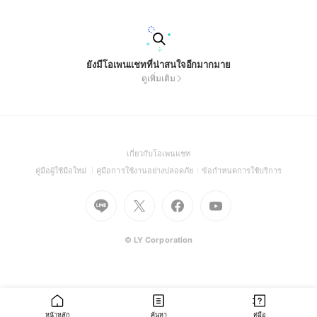
ยังมีโอเพนแชทที่น่าสนใจอีกมากมาย
ดูเพิ่มเติม
(Open
เกี่ยวกับโอเพนแชท
in
(Open
(Open
(Open
คู่มือผู้ใช้มือใหม่
คู่มือการใช้งานอย่างปลอดภัย
ข้อกำหนดการใช้บริการ
a
in
in
in
Go
Go
Go
new
Go
a
a
a
to
to
to
window)
to
new
new
new
Line
X
Facebook
Youtube
window)
window)
window)
(Open
(Open
(Open
(Open
© LY Corporation
in
in
in
in
a
a
a
a
new
new
new
new
window)
window)
window)
window)
หน้าหลัก
ค้นหา
คู่มือ